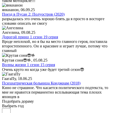
таком мотоцикле!!!
янкианон
, 06.09.25
Поезд в Пусан 2: Полуостров (2020)
разрыдалась это очень хорошо блять да я просто в восторге
словами описать не смогу
Ангелина
, 09.08.25
Дорогой принц 1 сезон 19 серия
Вроде неплохой, но я бы на место главного героя, поставила
второстепенного. Он и красивее и играет лучше, потому что
главный
Крутая соня😎🤟
, 05.08.25
Волны жизни 1 сезон 15 серия
Очень круто но когда уже будет третий сезон😎
ГаагаПу
, 18.06.25
Психиатрическая больница Конджиам (2018)
Кино не страшное. Что касается политического подтекста, то
мне не нравится перманентно всплывающая тема плохих
японцев в
Подобрать дораму
Выбрать год