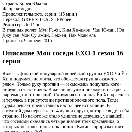
Страна:
Корея Южная
Жанр:
комедия
Продолжительность серии:
(15 мин.)
Перевод:
GREEN TEA, STEPonee
Режиссер:
Ли Гвон
В главных ролях:
Мун Га-ён, Ким Хи-джон, Чан Ю-сан, Юн
Джу-сан, Чон Су-джин, Пэкхён, Пак Чхан-ёль
Премьера:
9 апреля 2015
Описание Мои соседи EXO 1 сезон 16
серия
Являясь фанаткой популярной корейской группы EXO Чи Ён
Хи и подумать не могла, что обожаемая группа окажется
рядом. Только руку протяни — и сможешь пощупать кого-
нибудь из участников. В жизни девушки не было ни встреч с
парнями, ни отношений. Скромная и наивная Ён Хи краснела
и терялась в присутствии противоположного пола. Тогда
судьба решает предоставить настоящее испытание. В
соседний дом переезжают 4 лучших друга, которые ведут себя
странно. Но какого же стало удивление девушки, узнавшей,
что соседями оказались четыре знаменитых красавчика, о
которых мечтали толпы поклонниц. Какие сюрпризы стоит
ожидать от судьбы?