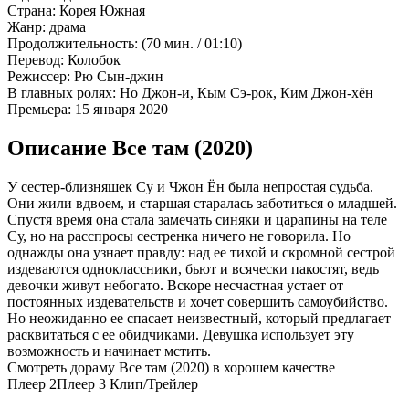
Страна:
Корея Южная
Жанр:
драма
Продолжительность:
(70 мин. / 01:10)
Перевод:
Колобок
Режиссер:
Рю Сын-джин
В главных ролях:
Но Джон-и, Кым Сэ-рок, Ким Джон-хён
Премьера:
15 января 2020
Описание Все там (2020)
У сестер-близняшек Су и Чжон Ён была непростая судьба.
Они жили вдвоем, и старшая старалась заботиться о младшей.
Спустя время она стала замечать синяки и царапины на теле
Су, но на расспросы сестренка ничего не говорила. Но
однажды она узнает правду: над ее тихой и скромной сестрой
издеваются одноклассники, бьют и всячески пакостят, ведь
девочки живут небогато. Вскоре несчастная устает от
постоянных издевательств и хочет совершить самоубийство.
Но неожиданно ее спасает неизвестный, который предлагает
расквитаться с ее обидчиками. Девушка использует эту
возможность и начинает мстить.
Смотреть дораму Все там (2020) в хорошем качестве
Плеер 2
Плеер 3
Клип/Трейлер