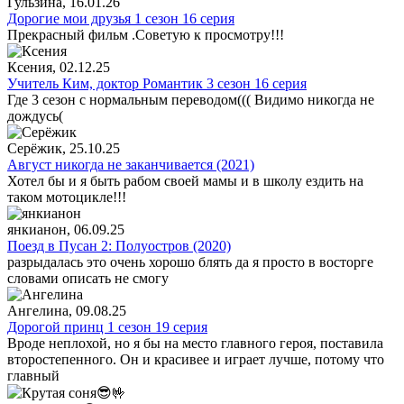
Гульзина
, 16.01.26
Дорогие мои друзья 1 сезон 16 серия
Прекрасный фильм .Советую к просмотру!!!
Ксения
, 02.12.25
Учитель Ким, доктор Романтик 3 сезон 16 серия
Где 3 сезон с нормальным переводом((( Видимо никогда не
дождусь(
Серёжик
, 25.10.25
Август никогда не заканчивается (2021)
Хотел бы и я быть рабом своей мамы и в школу ездить на
таком мотоцикле!!!
янкианон
, 06.09.25
Поезд в Пусан 2: Полуостров (2020)
разрыдалась это очень хорошо блять да я просто в восторге
словами описать не смогу
Ангелина
, 09.08.25
Дорогой принц 1 сезон 19 серия
Вроде неплохой, но я бы на место главного героя, поставила
второстепенного. Он и красивее и играет лучше, потому что
главный