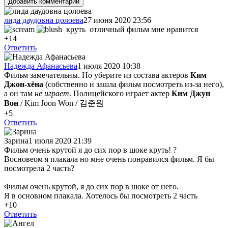
Добавить комментарий
лида даудовна цолоева
27 июня 2020 23:56
круть отличный фильм мне нравится
+14
Ответить
Надежда Афанасьева
1 июля 2020 10:38
Фильм замечательны. Но уберите из состава актеров
Ким
Джон-хёна
(собственно и зашла фильм посмотреть из-за него),
а он там
не играет
. Полицейского играет актер
Ким Джун
Вон
/ Kim Joon Won / 김준원
+5
Ответить
Зарина
1 июля 2020 21:39
Фильм очень крутой я до сих пор в шоке круть! ?
Восновеом я плакала но мне очень понравился фильм. Я бы
посмотрела 2 часть?
Фильм очень крутой, я до сих пор в шоке от него.
Я в основном плакала. Хотелось бы посмотреть 2 часть
+10
Ответить