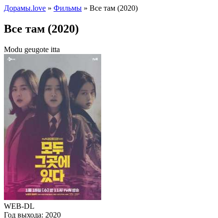
Дорамы.love
»
Фильмы
» Все там (2020)
Все там (2020)
Modu geugote itta
WEB-DL
Год выхода:
2020