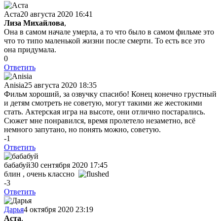
Аста
20 августа 2020 16:41
Лиза Михайлова
,
Она в самом начале умерла, а то что было в самом фильме это
что то типо маленькой жизни после смерти. То есть все это
она придумала.
0
Ответить
Anisia
25 августа 2020 18:35
Фильм хороший, за озвучку спасибо! Конец конечно грустный
и детям смотреть не советую, могут такими же жестокими
стать. Актерская игра на высоте, они отлично постарались.
Сюжет мне понравился, время пролетело незаметно, всё
немного запутано, но понять можно, советую.
-1
Ответить
бабабуй
30 сентября 2020 17:45
блин , очень классно
-3
Ответить
Дарья
4 октября 2020 23:19
Аста
,