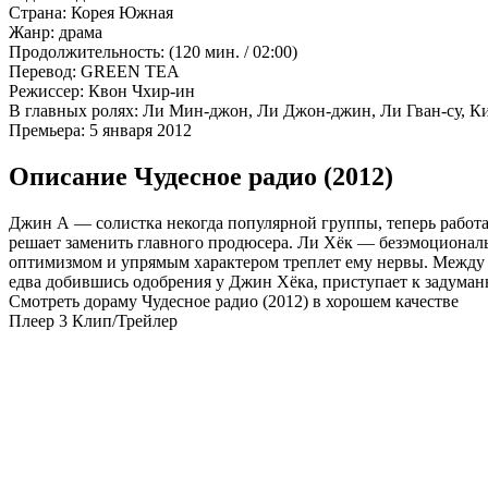
Страна:
Корея Южная
Жанр:
драма
Продолжительность:
(120 мин. / 02:00)
Перевод:
GREEN TEA
Режиссер:
Квон Чхир-ин
В главных ролях:
Ли Мин-джон, Ли Джон-джин, Ли Гван-су, Ки
Премьера:
5 января 2012
Описание Чудесное радио (2012)
Джин А — солистка некогда популярной группы, теперь работае
решает заменить главного продюсера. Ли Хёк — безэмоциональн
оптимизмом и упрямым характером треплет ему нервы. Между 
едва добившись одобрения у Джин Хёка, приступает к задума
Смотреть дораму Чудесное радио (2012) в хорошем качестве
Плеер 3
Клип/Трейлер