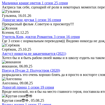
Мальчики краше цветов 1 сезон 25 серия
Актриса так себе, сценарий её роли в некоторых моментах пере
Гульзина
, 16.01.26
Дорогие мои друзья 1 сезон 16 серия
Прекрасный фильм .Советую к просмотру!!!
Ксения
, 02.12.25
Учитель Ким, доктор Романтик 3 сезон 16 серия
Где 3 сезон с нормальным переводом((( Видимо никогда не дож
Серёжик
, 25.10.25
Август никогда не заканчивается (2021)
Хотел бы и я быть рабом своей мамы и в школу ездить на таком
янкианон
, 06.09.25
Поезд в Пусан 2: Полуостров (2020)
разрыдалась это очень хорошо блять да я просто в восторге сло
Ангелина
, 09.08.25
Дорогой принц 1 сезон 19 серия
Вроде неплохой, но я бы на место главного героя, поставила в
Крутая соня😎🤟
, 05.08.25
Волны жизни 1 сезон 15 серия