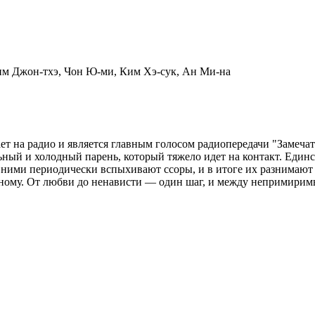
м Джон-тхэ, Чон Ю-ми, Ким Хэ-сук, Ан Ми-на
т на радио и является главным голосом радиопередачи "Замечат
ый и холодный парень, который тяжело идет на контакт. Единств
ними периодически вспыхивают ссоры, и в итоге их разнимают 
нному. От любви до ненависти — один шаг, и между непримирим