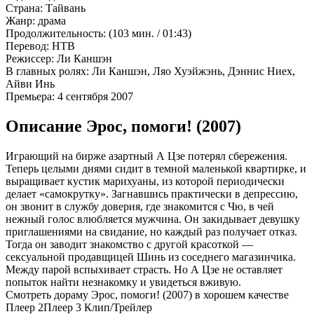
Страна:
Тайвань
Жанр:
драма
Продолжительность:
(103 мин. / 01:43)
Перевод:
НТВ
Режиссер:
Ли Каншэн
В главных ролях:
Ли Каншэн, Ляо Хуэйжэнь, Дэннис Ниех,
Айви Инь
Премьера:
4 сентября 2007
Описание Эрос, помоги! (2007)
Играющий на бирже азартный А Цзе потерял сбережения.
Теперь целыми днями сидит в темной маленькой квартирке, и
выращивает кустик марихуаны, из которой периодически
делает «самокрутку». Загнавшись практически в депрессию,
он звонит в службу доверия, где знакомится с Чю, в чей
нежный голос влюбляется мужчина. Он закидывает девушку
приглашениями на свидание, но каждый раз получает отказ.
Тогда он заводит знакомство с другой красоткой —
сексуальной продавщицей Шинь из соседнего магазинчика.
Между парой вспыхивает страсть. Но А Цзе не оставляет
попыток найти незнакомку и увидеться вживую.
Смотреть дораму Эрос, помоги! (2007) в хорошем качестве
Плеер 2
Плеер 3
Клип/Трейлер