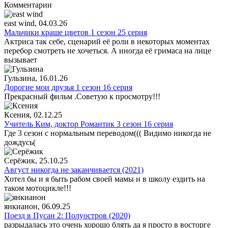
Комментарии
east wind
, 04.03.26
Мальчики краше цветов 1 сезон 25 серия
Актриса так себе, сценарий её роли в некоторых моментах
перебор смотреть не хочеться. А иногда её гримаса на лице
вызывает
Гульзина
, 16.01.26
Дорогие мои друзья 1 сезон 16 серия
Прекрасный фильм .Советую к просмотру!!!
Ксения
, 02.12.25
Учитель Ким, доктор Романтик 3 сезон 16 серия
Где 3 сезон с нормальным переводом((( Видимо никогда не
дождусь(
Серёжик
, 25.10.25
Август никогда не заканчивается (2021)
Хотел бы и я быть рабом своей мамы и в школу ездить на
таком мотоцикле!!!
янкианон
, 06.09.25
Поезд в Пусан 2: Полуостров (2020)
разрыдалась это очень хорошо блять да я просто в восторге