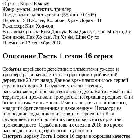
Страна:
Корея Южная
Жанр:
ужасы, детектив, триллер
Продолжительность серии:
(65 мин. / 01:05)
Перевод:
STEPonee, Колобок, Храм Дорам ТВ
Режиссер:
Ким Хон-сон
В главных ролях:
Ким Дон-ук, Ким Джэ-ук, Чон Ын-чхэ, Ли
Вон-джон, Пак Хо-сан, Ли Хэ-ён, Щин Су-хо
Премьера:
12 сентября 2018
Описание Гость 1 сезон 16 серия
События корейского детектива с элементами ужасов и
триллера разворачивается на территории прибрежной
деревушке 20 лет назад. Данное время запомнилось серией
страшных смертей. Результатам стали легенды,
рассказывающие про морского злого духа. На тот момент на
территории проживали трое детей, потерявшие родных. Они
были потомками шаманов. Ими стали дочь полицейского,
младший брат священника и даже медиум. Несмотря на
прошедшие годы, никто из главных героев не забыл
случившееся и сейчас они пытаются выяснить причины
произошедшего. Судьба вновь их свела в 2018, во время
расследования подозрительного убийства.
Смотреть дораму Гость 1 сезон 16 серия в хорошем качестве