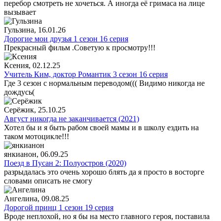
перебор смотреть не хочеться. А иногда её гримаса на лице
вызывает
Гульзина
, 16.01.26
Дорогие мои друзья 1 сезон 16 серия
Прекрасный фильм .Советую к просмотру!!!
Ксения
, 02.12.25
Учитель Ким, доктор Романтик 3 сезон 16 серия
Где 3 сезон с нормальным переводом((( Видимо никогда не
дождусь(
Серёжик
, 25.10.25
Август никогда не заканчивается (2021)
Хотел бы и я быть рабом своей мамы и в школу ездить на
таком мотоцикле!!!
янкианон
, 06.09.25
Поезд в Пусан 2: Полуостров (2020)
разрыдалась это очень хорошо блять да я просто в восторге
словами описать не смогу
Ангелина
, 09.08.25
Дорогой принц 1 сезон 19 серия
Вроде неплохой, но я бы на место главного героя, поставила