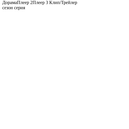
Дорама
Плеер 2
Плеер 3
Клип/Трейлер
сезон серия